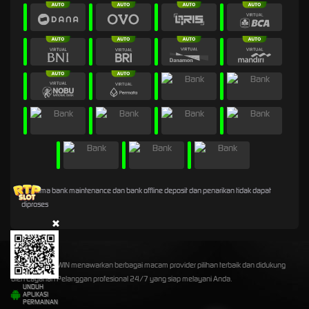
* Selama bank maintenance dan bank offline deposit dan penarikan tidak dapat
diproses
©2026 2X45WIN menawarkan berbagai macam provider pilihan terbaik dan didukung
oleh Layanan Pelanggan profesional 24/7 yang siap melayani Anda.
UNDUH
APLIKASI
PERMAINAN