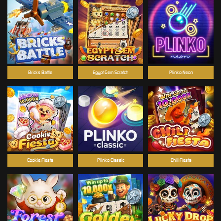
Bricks Battle
Egypt Gem Scratch
Plinko Neon
Cookie Fiesta
Plinko Classic
Chili Fiesta