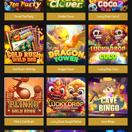
Forest Tea Party
Golden Clover
Lucky Drop: Coco 2
Gold Rush: Wild Dig
Dragon Tower
Lucky Drop-Coco
Plinko Gold Rush
Lucky Drop-GongXiFaChai
Cave Bingo