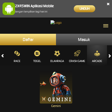
×
2X45WIN Aplikasi Mobile
UNDUH
Jangan tampilkan lagi hari ini
Daftar
Masuk
SINO
RACE
TOGEL
OLAHRAGA
CRASH GAME
ARCADE
Gemini