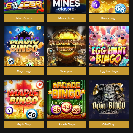
Mines Soccer
Mines Classic
Bonus Bingo
Magic Bingo
Steampunk
EggHunt Bingo
Maple Bingo
Arcade Bingo
Odin Bingo