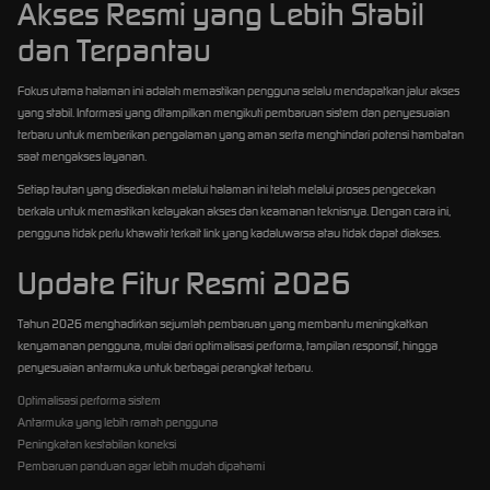
Akses Resmi yang Lebih Stabil
dan Terpantau
Fokus utama halaman ini adalah memastikan pengguna selalu mendapatkan jalur akses
yang stabil. Informasi yang ditampilkan mengikuti pembaruan sistem dan penyesuaian
terbaru untuk memberikan pengalaman yang aman serta menghindari potensi hambatan
saat mengakses layanan.
Setiap tautan yang disediakan melalui halaman ini telah melalui proses pengecekan
berkala untuk memastikan kelayakan akses dan keamanan teknisnya. Dengan cara ini,
pengguna tidak perlu khawatir terkait link yang kadaluwarsa atau tidak dapat diakses.
Update Fitur Resmi 2026
Tahun 2026 menghadirkan sejumlah pembaruan yang membantu meningkatkan
kenyamanan pengguna, mulai dari optimalisasi performa, tampilan responsif, hingga
penyesuaian antarmuka untuk berbagai perangkat terbaru.
Optimalisasi performa sistem
Antarmuka yang lebih ramah pengguna
Peningkatan kestabilan koneksi
Pembaruan panduan agar lebih mudah dipahami