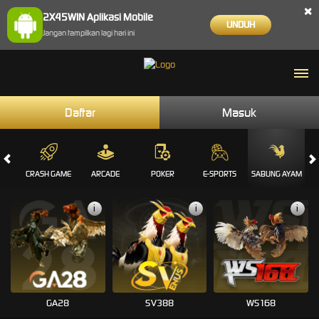
×
2X45WIN Aplikasi Mobile
UNDUH
Jangan tampilkan lagi hari ini
Daftar
Masuk
AGA
CRASH GAME
ARCADE
POKER
E-SPORTS
SABUNG AYAM
i
i
i
GA28
SV388
WS168