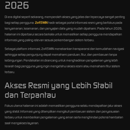
2026
Di era digital seperti sekarang, memperoleh akses yang jelas dan tepercaya sangat penting
bagi setiap pengguna.
2x45WIN
hadir sebagai portal informasi resmi yang berfokus pada
kenyamanan, keamanan, dan penyajian data yang mudah dipahami. Pada tahun 2026,
halaman ini diperbarui secara berkala untuk memastikan setiap pengguna mendapatkan
informasi yang paling relevan sesuai perkembangan sistem terbaru.
Sebagai platform informasi, 2x45WIN menekankan transparansi dan kemudahan navigasi
sehingga setiap pengunjung dapat memahami panduan, fitur, dan pembaruan tanpa
kebingungan. Pendekatan ini dirancang untuk menghadirkan pengalaman yang lebih
terarah bagi pengguna yang ingin mengetahui akses resmi atau memahami fitur sistem
terbaru.
Akses Resmi yang Lebih Stabil
dan Terpantau
Fokus utama halaman ini adalah memastikan pengguna selalu mendapatkan jalur akses
yang stabil. Informasi yang ditampilkan mengikuti pembaruan sistem dan penyesuaian
terbaru untuk memberikan pengalaman yang aman serta menghindari potensi hambatan
saat mengakses layanan.