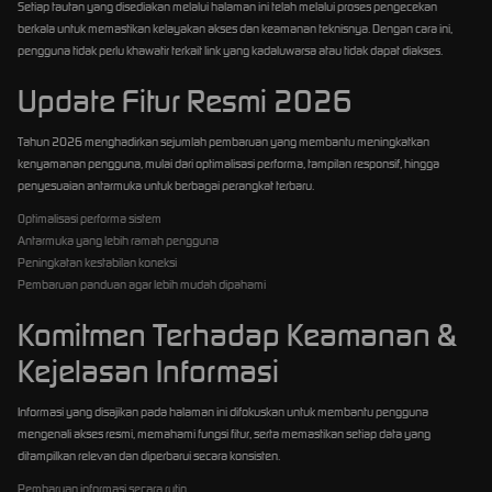
Setiap tautan yang disediakan melalui halaman ini telah melalui proses pengecekan
berkala untuk memastikan kelayakan akses dan keamanan teknisnya. Dengan cara ini,
pengguna tidak perlu khawatir terkait link yang kadaluwarsa atau tidak dapat diakses.
Update Fitur Resmi 2026
Tahun 2026 menghadirkan sejumlah pembaruan yang membantu meningkatkan
kenyamanan pengguna, mulai dari optimalisasi performa, tampilan responsif, hingga
penyesuaian antarmuka untuk berbagai perangkat terbaru.
Optimalisasi performa sistem
Antarmuka yang lebih ramah pengguna
Peningkatan kestabilan koneksi
Pembaruan panduan agar lebih mudah dipahami
Komitmen Terhadap Keamanan &
Kejelasan Informasi
Informasi yang disajikan pada halaman ini difokuskan untuk membantu pengguna
mengenali akses resmi, memahami fungsi fitur, serta memastikan setiap data yang
ditampilkan relevan dan diperbarui secara konsisten.
Pembaruan informasi secara rutin