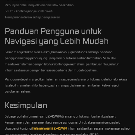
Penyajian data yang relevan dan tidak berlebihan
Struktur konten yang mudah diikuti
Transparansi dalam setiap penyesuaian
Panduan Pengguna untuk
Navigasi yang Lebih Mudah
Selain menyediakan akses resmi, halaman ini juga berfungsi sebagai panduan
penggunaan bagi pengunjung yang membutuhkan arahan tambahan. Mulai dari
membuka halaman dengan lebih stabil hingga memahami pembaruan fitur, seluruh
informasi disusun dengan bahasa sederhana dan mudah dipahami.
Pengguna dapat menjadikan halaman ini sebagai referensi untuk mengetahui jalur akses
terstabil, memahami fitur terbaru, serta memperoleh arahan tambahan ketika terjadi
perubahan sistem.
Kesimpulan
Sebagai portal informasi resmi,
2x45WIN
dirancang untuk memberikan kejelasan,
kenyamanan, dan rasa aman bagi semua pengguna. Untuk akses resmi yang selalu
diperbarui, kunjungi
halaman resmi 2x45WIN
. Informasi disajikan secara ringkas agar setiap
pengunjung mendapatkan akses tepercaya sepanjang tahun 2026.