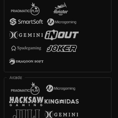
Arcade