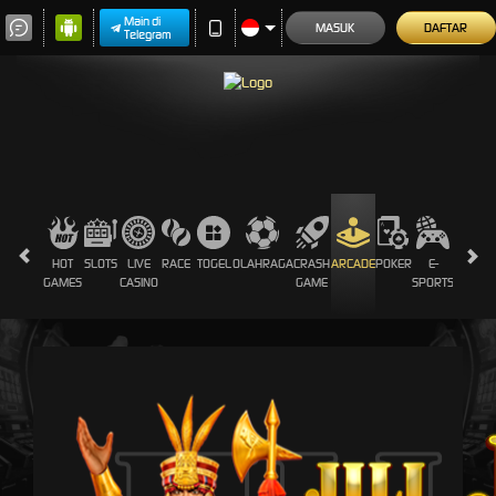
Main di
MASUK
DAFTAR
Telegram
HOT
SLOTS
LIVE
RACE
TOGEL
OLAHRAGA
CRASH
ARCADE
POKER
E-
SABUN
GAMES
CASINO
GAME
SPORTS
AYAM