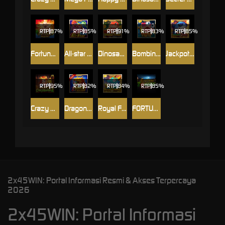
RTP
87%
RTP
85%
RTP
91%
RTP
83%
RTP
85%
Fortune King Jackpot
All-star Fishing
Dinosaur Tycoon
Bombing Fishing
Jackpot Fishing
RTP
95%
RTP
82%
RTP
84%
RTP
85%
Crazy Hunter 2
Dragon Treasure
Royal Fishing
FORTUNE ZOMBIE
2x45WIN: Portal Informasi Resmi & Akses Terpercaya
2026
2x45WIN: Portal Informasi