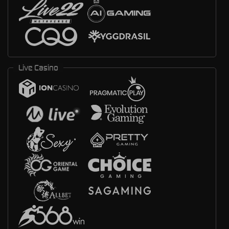
Live Casino