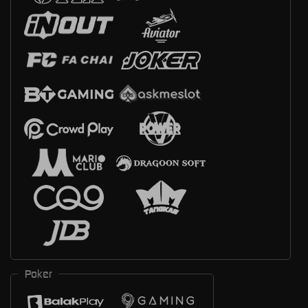
Poker