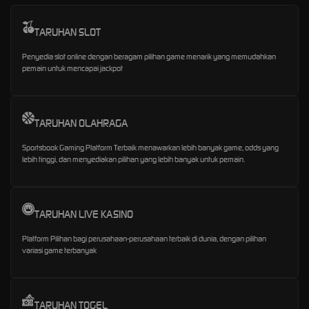
TARUHAN SLOT
Penyedia slot online dengan beragam pilihan game menarik yang memudahkan
pemain untuk mencapai jackpot
TARUHAN OLAHRAGA
Sportsbook Gaming Platform Terbaik menawarkan lebih banyak game, odds yang
lebih tinggi, dan menyediakan pilihan yang lebih banyak untuk pemain.
TARUHAN LIVE KASINO
Platform Pilihan bagi perusahaan-perusahaan terbaik di dunia, dengan pilihan
variasi game terbanyak
TARUHAN TOGEL