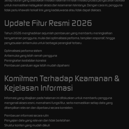
Setiap tautan yang disediakan melalui halaman ini telah melalui proses pengecekan berkala
untuk memastikan kelayakan akses dan keamanan teknisnya. Dengan cara ini, pengguna
tidak perlu khawatir terkait link yang kadaluwarsa atau tidak dapat diakses.
Update Fitur Resmi 2026
Tahun 2026 menghadirkan sejumlah pembaruan yang membantu meningkatkan
kenyamanan pengguna, mulai dari optimalisasi performa, tampilan responsif, hingga
penyesuaian antarmuka untuk berbagai perangkat terbaru.
Optimalisasi performa sistem
Antarmuka yang lebih ramah pengguna
Peningkatan kestabilan koneksi
Pembaruan panduan agar lebih mudah dipahami
Komitmen Terhadap Keamanan &
Kejelasan Informasi
Informasi yang disajikan pada halaman ini difokuskan untuk membantu pengguna
mengenali akses resmi, memahami fungsi fitur, serta memastikan setiap data yang
ditampilkan relevan dan diperbarui secara konsisten.
Pembaruan informasi secara rutin
Penyajian data yang relevan dan tidak berlebihan
Struktur konten yang mudah diikuti