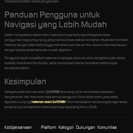
Transparansi dalam setiap penyesuaian
Panduan Pengguna untuk
Navigasi yang Lebih Mudah
Selain menyediakan akses resmi, halaman ini juga berfungsi sebagai panduan
penggunaan bagi pengunjung yang membutuhkan arahan tambahan. Mulai dari membuka
halaman dengan lebih stabil hingga memahami pembaruan fitur, seluruh informasi disusun
dengan bahasa sederhana dan mudah dipahami.
Pengguna dapat menjadikan halaman ini sebagai referensi untuk mengetahui jalur akses
terstabil, memahami fitur terbaru, serta memperoleh arahan tambahan ketika terjadi
perubahan sistem.
Kesimpulan
Sebagai portal informasi resmi,
2x45WIN
dirancang untuk memberikan kejelasan,
kenyamanan, dan rasa aman bagi semua pengguna. Untuk akses resmi yang selalu
diperbarui, kunjungi
halaman resmi 2x45WIN
. Informasi disajikan secara ringkas agar setiap
pengunjung mendapatkan akses tepercaya sepanjang tahun 2026.
Kebijaksanaan
Platform
Kategori
Dukungan
Komunitas