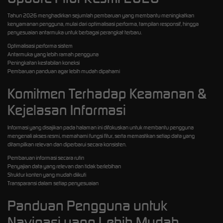
Tahun 2026 menghadirkan sejumlah pembaruan yang membantu meningkatkan
kenyamanan pengguna, mulai dari optimalisasi performa, tampilan responsif, hingga
penyesuaian antarmuka untuk berbagai perangkat terbaru.
Optimalisasi performa sistem
Antarmuka yang lebih ramah pengguna
Peningkatan kestabilan koneksi
Pembaruan panduan agar lebih mudah dipahami
Komitmen Terhadap Keamanan &
Kejelasan Informasi
Informasi yang disajikan pada halaman ini difokuskan untuk membantu pengguna
mengenali akses resmi, memahami fungsi fitur, serta memastikan setiap data yang
ditampilkan relevan dan diperbarui secara konsisten.
Pembaruan informasi secara rutin
Penyajian data yang relevan dan tidak berlebihan
Struktur konten yang mudah diikuti
Transparansi dalam setiap penyesuaian
Panduan Pengguna untuk
Navigasi yang Lebih Mudah