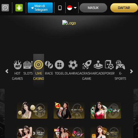
Main di
MASUK
DAFTAR
Telegram
HOT
SLOTS
LIVE
RACE
TOGEL
OLAHRAGA
CRASH
ARCADE
POKER
E-
SABUN
GAMES
CASINO
GAME
SPORTS
AYAM
i
i
i
i
i
i