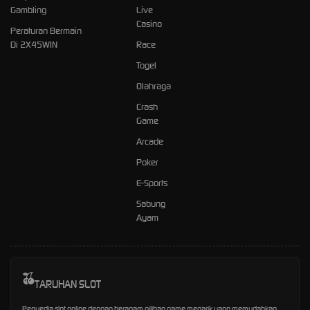
Gambling
Live
Casino
Peraturan Bermain
Di 2X45WIN
Race
Togel
Olahraga
Crash
Game
Arcade
Poker
E-Sports
Sabung
Ayam
TARUHAN SLOT
Penyedia slot online dengan beragam pilihan game menarik yang memudahkan