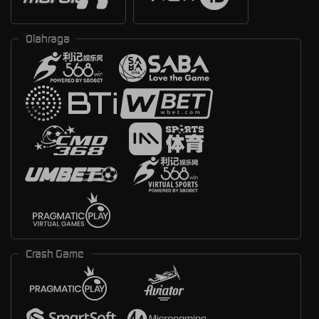
Olahraga
Crash Game