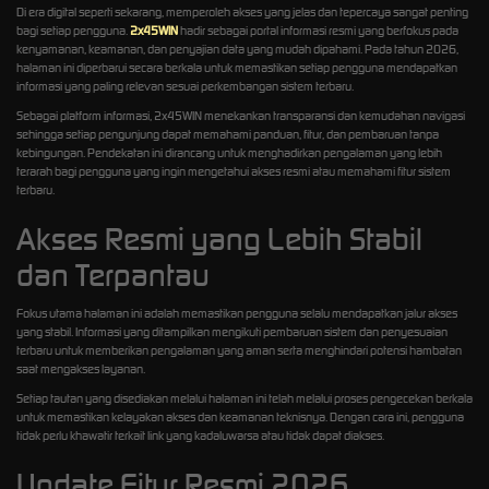
Di era digital seperti sekarang, memperoleh akses yang jelas dan tepercaya sangat penting
bagi setiap pengguna.
2x45WIN
hadir sebagai portal informasi resmi yang berfokus pada
kenyamanan, keamanan, dan penyajian data yang mudah dipahami. Pada tahun 2026,
halaman ini diperbarui secara berkala untuk memastikan setiap pengguna mendapatkan
informasi yang paling relevan sesuai perkembangan sistem terbaru.
Sebagai platform informasi, 2x45WIN menekankan transparansi dan kemudahan navigasi
sehingga setiap pengunjung dapat memahami panduan, fitur, dan pembaruan tanpa
kebingungan. Pendekatan ini dirancang untuk menghadirkan pengalaman yang lebih
terarah bagi pengguna yang ingin mengetahui akses resmi atau memahami fitur sistem
terbaru.
Akses Resmi yang Lebih Stabil
dan Terpantau
Fokus utama halaman ini adalah memastikan pengguna selalu mendapatkan jalur akses
yang stabil. Informasi yang ditampilkan mengikuti pembaruan sistem dan penyesuaian
terbaru untuk memberikan pengalaman yang aman serta menghindari potensi hambatan
saat mengakses layanan.
Setiap tautan yang disediakan melalui halaman ini telah melalui proses pengecekan berkala
untuk memastikan kelayakan akses dan keamanan teknisnya. Dengan cara ini, pengguna
tidak perlu khawatir terkait link yang kadaluwarsa atau tidak dapat diakses.
Update Fitur Resmi 2026