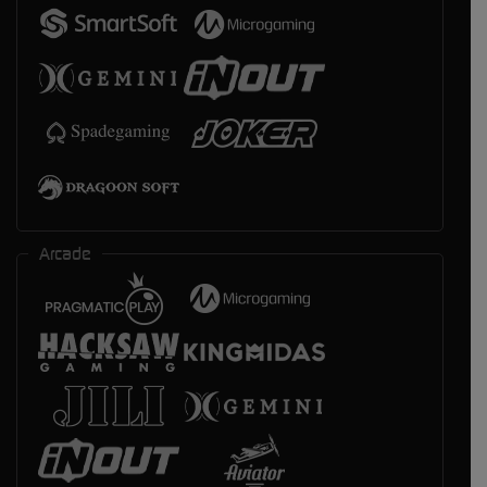
Arcade