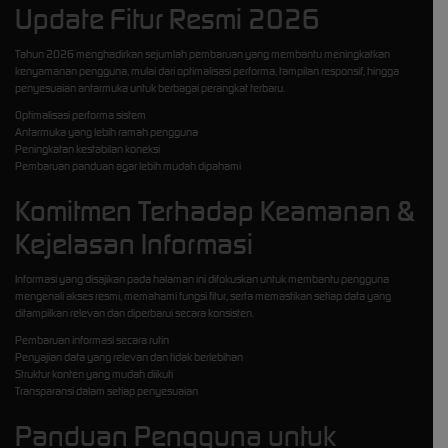
Update Fitur Resmi 2026
Tahun 2026 menghadirkan sejumlah pembaruan yang membantu meningkatkan
kenyamanan pengguna, mulai dari optimalisasi performa, tampilan responsif, hingga
penyesuaian antarmuka untuk berbagai perangkat terbaru.
Optimalisasi performa sistem
Antarmuka yang lebih ramah pengguna
Peningkatan kestabilan koneksi
Pembaruan panduan agar lebih mudah dipahami
Komitmen Terhadap Keamanan &
Kejelasan Informasi
Informasi yang disajikan pada halaman ini difokuskan untuk membantu pengguna
mengenali akses resmi, memahami fungsi fitur, serta memastikan setiap data yang
ditampilkan relevan dan diperbarui secara konsisten.
Pembaruan informasi secara rutin
Penyajian data yang relevan dan tidak berlebihan
Struktur konten yang mudah diikuti
Transparansi dalam setiap penyesuaian
Panduan Pengguna untuk