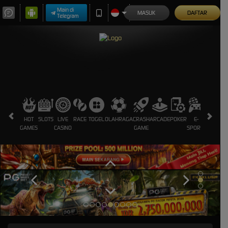
Main di
MASUK
DAFTAR
Telegram
HOT
SLOTS
LIVE
RACE
TOGEL
OLAHRAGA
CRASH
ARCADE
POKER
E-
SABUNG
GAMES
CASINO
GAME
SPORTS
AYAM