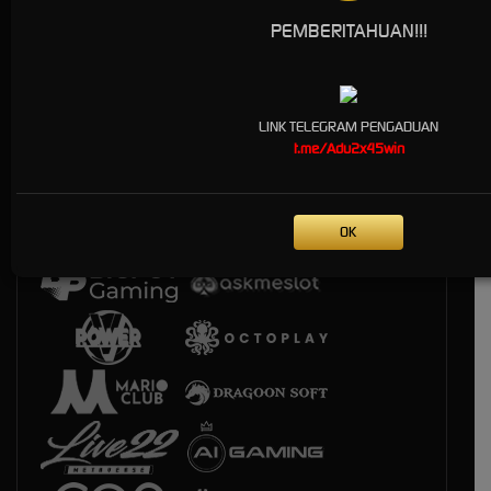
PEMBERITAHUAN!!!
LINK TELEGRAM PENGADUAN
t.me/Adu2x45win
OK