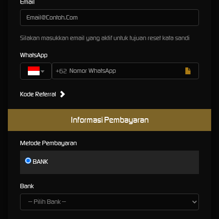
Email
yang stabil. Informasi yang ditampilkan mengikuti pembaruan sistem dan penyesuaian
terbaru untuk memberikan pengalaman yang aman serta menghindari potensi hambatan
saat mengakses layanan.
Silakan masukkan email yang aktif untuk tujuan reset kata sandi
Setiap tautan yang disediakan melalui halaman ini telah melalui proses pengecekan
berkala untuk memastikan kelayakan akses dan keamanan teknisnya. Dengan cara ini,
WhatsApp
pengguna tidak perlu khawatir terkait link yang kadaluwarsa atau tidak dapat diakses.
+62
Update Fitur Resmi 2026
Kode Referral
Tahun 2026 menghadirkan sejumlah pembaruan yang membantu meningkatkan
kenyamanan pengguna, mulai dari optimalisasi performa, tampilan responsif, hingga
penyesuaian antarmuka untuk berbagai perangkat terbaru.
Informasi Pembayaran
Optimalisasi performa sistem
Antarmuka yang lebih ramah pengguna
Metode Pembayaran
Peningkatan kestabilan koneksi
BANK
Pembaruan panduan agar lebih mudah dipahami
Komitmen Terhadap Keamanan &
Bank
Kejelasan Informasi
Informasi yang disajikan pada halaman ini difokuskan untuk membantu pengguna