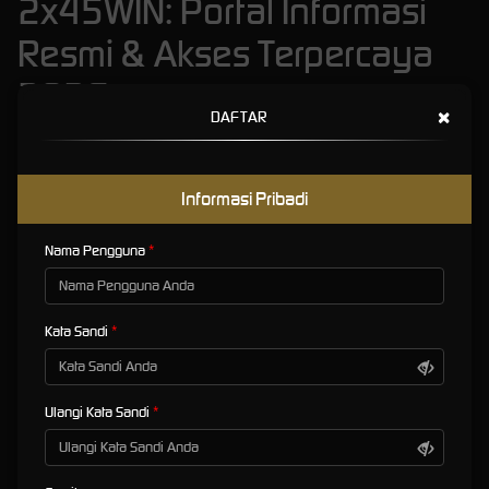
2x45WIN: Portal Informasi
Resmi & Akses Terpercaya
2026
×
DAFTAR
Di era digital seperti sekarang, memperoleh akses yang jelas dan tepercaya sangat penting
bagi setiap pengguna.
2x45WIN
hadir sebagai portal informasi resmi yang berfokus pada
kenyamanan, keamanan, dan penyajian data yang mudah dipahami. Pada tahun 2026,
Informasi Pribadi
halaman ini diperbarui secara berkala untuk memastikan setiap pengguna mendapatkan
informasi yang paling relevan sesuai perkembangan sistem terbaru.
Nama Pengguna
Sebagai platform informasi, 2x45WIN menekankan transparansi dan kemudahan navigasi
sehingga setiap pengunjung dapat memahami panduan, fitur, dan pembaruan tanpa
kebingungan. Pendekatan ini dirancang untuk menghadirkan pengalaman yang lebih
terarah bagi pengguna yang ingin mengetahui akses resmi atau memahami fitur sistem
Kata Sandi
terbaru.
Akses Resmi yang Lebih Stabil
Ulangi Kata Sandi
dan Terpantau
Fokus utama halaman ini adalah memastikan pengguna selalu mendapatkan jalur akses