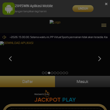
×
2X45WIN Aplikasi Mobile
UNDUH
Jangan tampilkan lagi hari ini
30-Sep-2026 15.00.00. Selama waktu ini, PP Virtual Sports permainan tidak akan tersedia. Ka
Daftar
Masuk
JACKPOT
PLAY