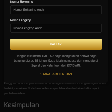
Nomor Rekening
mengenali akses resmi, memahami fungsi fitur, serta memastikan setiap data yang
ditampilkan relevan dan diperbarui secara konsisten.
Pembaruan informasi secara rutin
Nama Lengkap
Penyajian data yang relevan dan tidak berlebihan
Struktur konten yang mudah diikuti
Transparansi dalam setiap penyesuaian
Panduan Pengguna untuk
Navigasi yang Lebih Mudah
Dengan klik tombol DAFTAR, saya menyatakan bahwa saya
berumur diatas 18 tahun. Saya telah membaca dan menyetujui
Selain menyediakan akses resmi, halaman ini juga berfungsi sebagai panduan
Syarat dan Ketentuan dari 2X45WIN.
penggunaan bagi pengunjung yang membutuhkan arahan tambahan. Mulai dari
membuka halaman dengan lebih stabil hingga memahami pembaruan fitur, seluruh
SYARAT & KETENTUAN
informasi disusun dengan bahasa sederhana dan mudah dipahami.
Pengguna dapat menjadikan halaman ini sebagai referensi untuk mengetahui jalur akses
terstabil, memahami fitur terbaru, serta memperoleh arahan tambahan ketika terjadi
perubahan sistem.
Kesimpulan