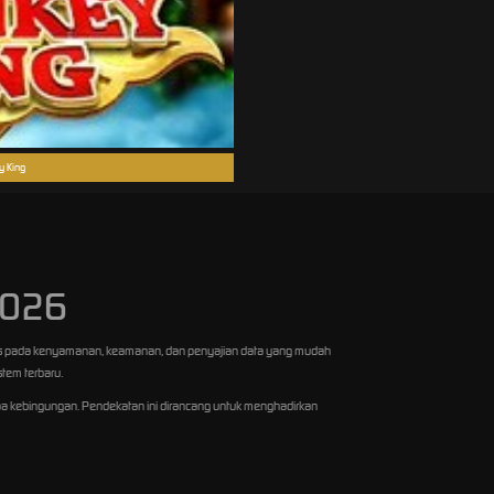
 King
2026
okus pada kenyamanan, keamanan, dan penyajian data yang mudah
tem terbaru.
a kebingungan. Pendekatan ini dirancang untuk menghadirkan