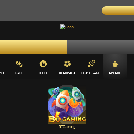
INO
RACE
TOGEL
OLAHRAGA
CRASH GAME
ARCADE
BTGaming