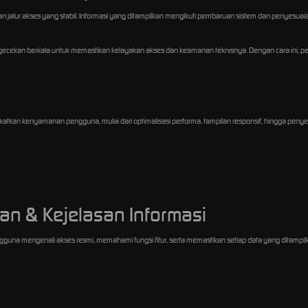
 jalur akses yang stabil. Informasi yang ditampilkan mengikuti pembaruan sistem dan penyesu
ngecekan berkala untuk memastikan kelayakan akses dan keamanan teknisnya. Dengan cara ini, peng
 kenyamanan pengguna, mulai dari optimalisasi performa, tampilan responsif, hingga penyes
n & Kejelasan Informasi
guna mengenali akses resmi, memahami fungsi fitur, serta memastikan setiap data yang ditampilk