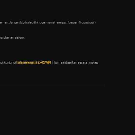
man dengan lebih stabil hingga memahami pembaruan fitur, seluruh
 perubahan sistem.
ui, kunjungi
halaman resmi 2x45WIN
. Informasi disajikan secara ringkas