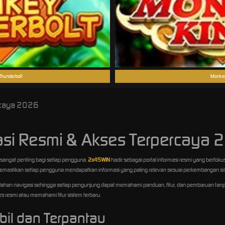
hunderbolt
Monkey
ercaya 2026
asi Resmi & Akses Terpercaya 
a sangat penting bagi setiap pengguna.
2x45WIN
hadir sebagai portal informasi resmi yang berf
memastikan setiap pengguna mendapatkan informasi yang paling relevan sesuai perkembangan sis
ahan navigasi sehingga setiap pengunjung dapat memahami panduan, fitur, dan pembaruan tanp
 resmi atau memahami fitur sistem terbaru.
bil dan Terpantau