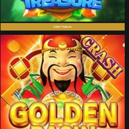
Goblin Treasure