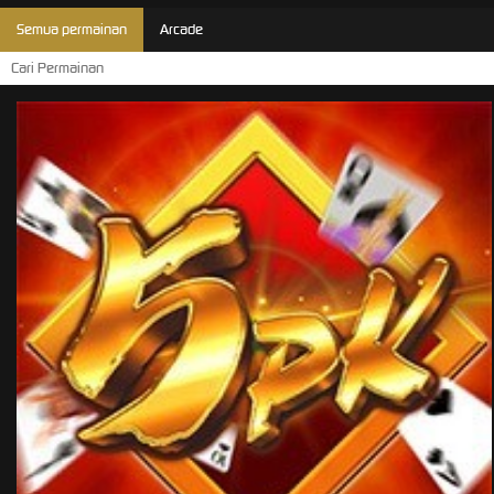
Semua permainan
Arcade