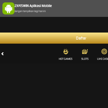
2X45WIN Aplikasi Mobile
Jangan tampilkan lagi hari ini
Daftar
HOT GAMES
SLOTS
LIVE CAS