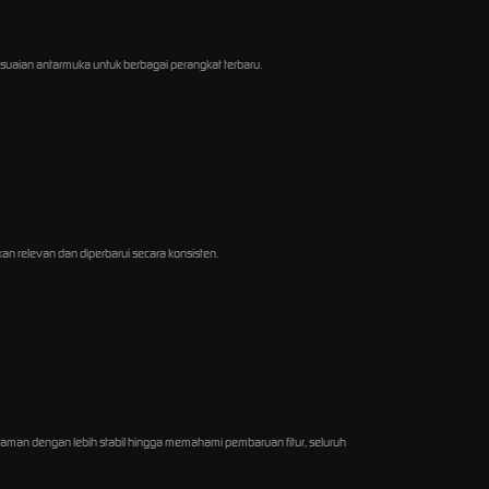
uaian antarmuka untuk berbagai perangkat terbaru.
an relevan dan diperbarui secara konsisten.
man dengan lebih stabil hingga memahami pembaruan fitur, seluruh