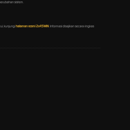
 perubahan sistem.
ui, kunjungi
halaman resmi 2x45WIN
. Informasi disajikan secara ringkas