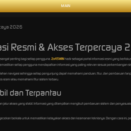
MAIN
ercaya 2026
asi Resmi & Akses Terpercaya 
a sangat penting bagi setiap pengguna.
2x45WIN
hadir sebagai portal informasi resmi yang berf
memastikan setiap pengguna mendapatkan informasi yang paling relevan sesuai perkembangan sis
ahan navigasi sehingga setiap pengunjung dapat memahami panduan, fitur, dan pembaruan tanp
 resmi atau memahami fitur sistem terbaru.
bil dan Terpantau
 jalur akses yang stabil. Informasi yang ditampilkan mengikuti pembaruan sistem dan penyesu
ngecekan berkala untuk memastikan kelayakan akses dan keamanan teknisnya. Dengan cara ini, peng