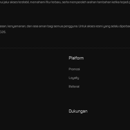
jalur akses terstabil, memahami fitur terbaru, serta memperoleh arahan tambahan ketika terjadi
asan, kenyamanan, dan rasa aman bagi semua pengguna. Untuk akses resmi yang selalu diperbar
2026.
Platform
Promosi
Loyalty
Referral
Dukungan