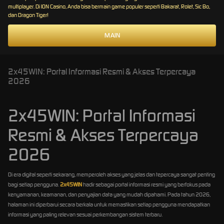
multiplayer. Di ION Casino, Anda bisa bermain game populer seperti Bakarat, Rolet, Sic Bo,
dan Dragon Tiger!
MAIN
2x45WIN: Portal Informasi Resmi & Akses Terpercaya
2026
2x45WIN: Portal Informasi
Resmi & Akses Terpercaya
2026
Di era digital seperti sekarang, memperoleh akses yang jelas dan tepercaya sangat penting
bagi setiap pengguna.
2x45WIN
hadir sebagai portal informasi resmi yang berfokus pada
kenyamanan, keamanan, dan penyajian data yang mudah dipahami. Pada tahun 2026,
halaman ini diperbarui secara berkala untuk memastikan setiap pengguna mendapatkan
informasi yang paling relevan sesuai perkembangan sistem terbaru.