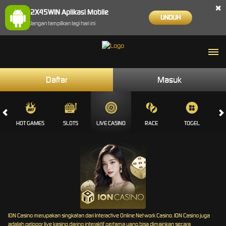
×
2X45WIN Aplikasi Mobile
UNDUH
Jangan tampilkan lagi hari ini
Daftar
Masuk
HOT GAMES
SLOTS
LIVE CASINO
RACE
TOGEL
OL
ION Casino merupakan singkatan dari Interactive Online Network Casino. ION Casino juga
adalah pelopor live kasino daring interaktif pertama yang bisa dimainkan secara