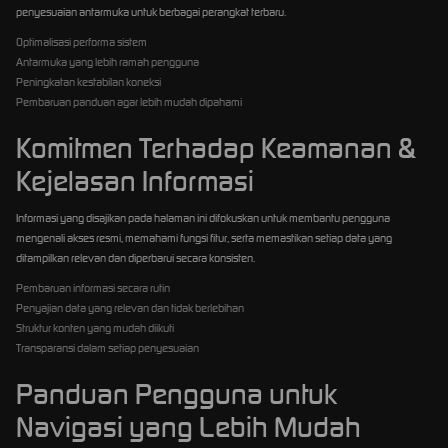
penyesuaian antarmuka untuk berbagai perangkat terbaru.
Optimalisasi performa sistem
Antarmuka yang lebih ramah pengguna
Peningkatan kestabilan koneksi
Pembaruan panduan agar lebih mudah dipahami
Komitmen Terhadap Keamanan &
Kejelasan Informasi
Informasi yang disajikan pada halaman ini difokuskan untuk membantu pengguna
mengenali akses resmi, memahami fungsi fitur, serta memastikan setiap data yang
ditampilkan relevan dan diperbarui secara konsisten.
Pembaruan informasi secara rutin
Penyajian data yang relevan dan tidak berlebihan
Struktur konten yang mudah diikuti
Transparansi dalam setiap penyesuaian
Panduan Pengguna untuk
Navigasi yang Lebih Mudah