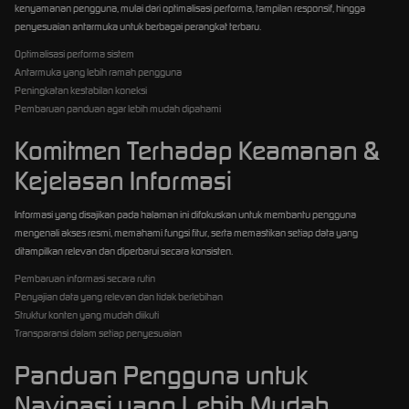
kenyamanan pengguna, mulai dari optimalisasi performa, tampilan responsif, hingga
penyesuaian antarmuka untuk berbagai perangkat terbaru.
Optimalisasi performa sistem
Antarmuka yang lebih ramah pengguna
Peningkatan kestabilan koneksi
Pembaruan panduan agar lebih mudah dipahami
Komitmen Terhadap Keamanan &
Kejelasan Informasi
Informasi yang disajikan pada halaman ini difokuskan untuk membantu pengguna
mengenali akses resmi, memahami fungsi fitur, serta memastikan setiap data yang
ditampilkan relevan dan diperbarui secara konsisten.
Pembaruan informasi secara rutin
Penyajian data yang relevan dan tidak berlebihan
Struktur konten yang mudah diikuti
Transparansi dalam setiap penyesuaian
Panduan Pengguna untuk
Navigasi yang Lebih Mudah