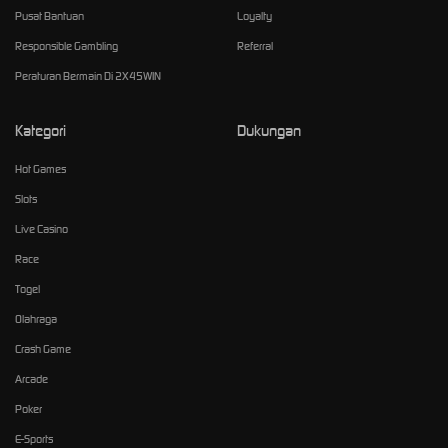
Pusat Bantuan
Loyalty
Responsible Gambling
Referral
Peraturan Bermain Di 2X45WIN
Kategori
Dukungan
Hot Games
Slots
Live Casino
Race
Togel
Olahraga
Crash Game
Arcade
Poker
E-Sports