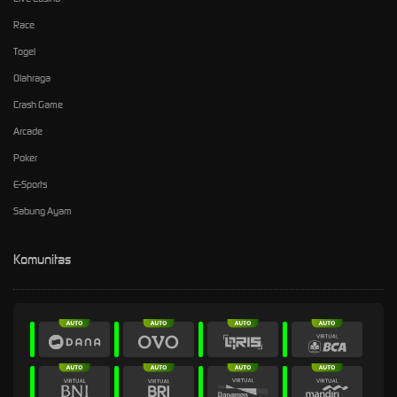
Race
Togel
Olahraga
Crash Game
Arcade
Poker
E-Sports
Sabung Ayam
Komunitas