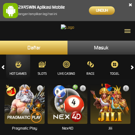
×
2X45WIN Aplikasi Mobile
UNDUH
Jangan tampilkan lagi hari ini
Daftar
Masuk
HOT GAMES
SLOTS
LIVE CASINO
RACE
TOGEL
OL
i
i
i
Pragmatic Play
Nex4D
Jili