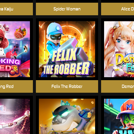
a Kaiju
Spider Woman
Alice 
ing Red
Felix The Robber
Demon