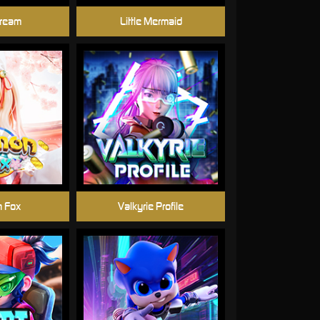
Dream
Little Mermaid
 Fox
Valkyrie Profile