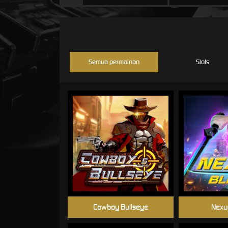
Semua permainan
Slots
Cowboy Bullseye
Nexu