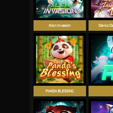
Alien Invasion
Dance D
PANDA BLESSING