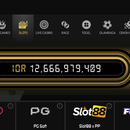
 GAMES
SLOTS
LIVE CASINO
RACE
TOGEL
OLAHRAGA
CRASH
IDR
12,666,979,409
i
i
i
a
PG Soft
Slot88 x PP