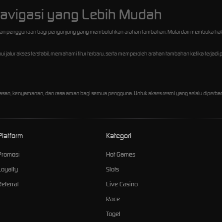
avigasi yang Lebih Mudah
nduan penggunaan bagi pengunjung yang membutuhkan arahan tambahan. Mulai dari membuka hala
jalur akses terstabil, memahami fitur terbaru, serta memperoleh arahan tambahan ketika terjadi 
asan, kenyamanan, dan rasa aman bagi semua pengguna. Untuk akses resmi yang selalu diperbaru
Platform
Kategori
Promosi
Hot Games
Loyalty
Slots
Referral
Live Casino
Race
Togel