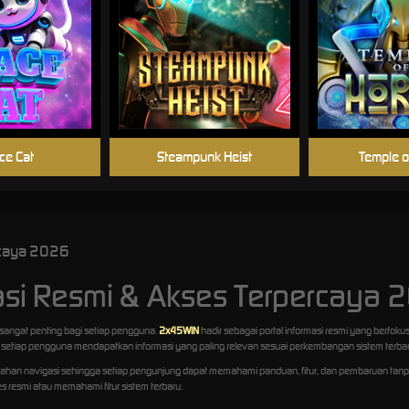
ce Cat
Steampunk Heist
Temple o
rcaya 2026
asi Resmi & Akses Terpercaya 
a sangat penting bagi setiap pengguna.
2x45WIN
hadir sebagai portal informasi resmi yang berf
 setiap pengguna mendapatkan informasi yang paling relevan sesuai perkembangan sistem terbar
ahan navigasi sehingga setiap pengunjung dapat memahami panduan, fitur, dan pembaruan tanp
 resmi atau memahami fitur sistem terbaru.