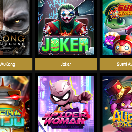
 WuKong
Joker
Sushi A