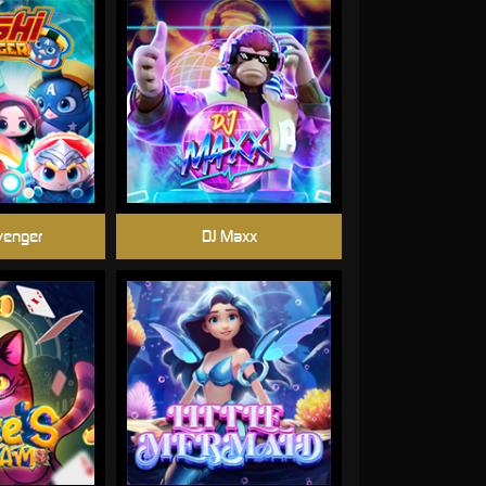
venger
DJ Maxx