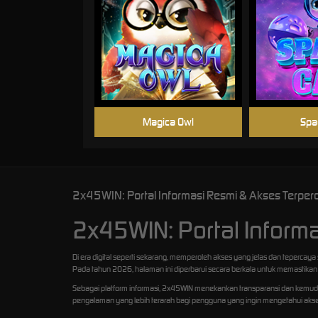
Magica Owl
Spa
2x45WIN: Portal Informasi Resmi & Akses Terpe
2x45WIN: Portal Inform
Di era digital seperti sekarang, memperoleh akses yang jelas dan tepercay
Pada tahun 2026, halaman ini diperbarui secara berkala untuk memastikan
Sebagai platform informasi, 2x45WIN menekankan transparansi dan kemud
pengalaman yang lebih terarah bagi pengguna yang ingin mengetahui akses