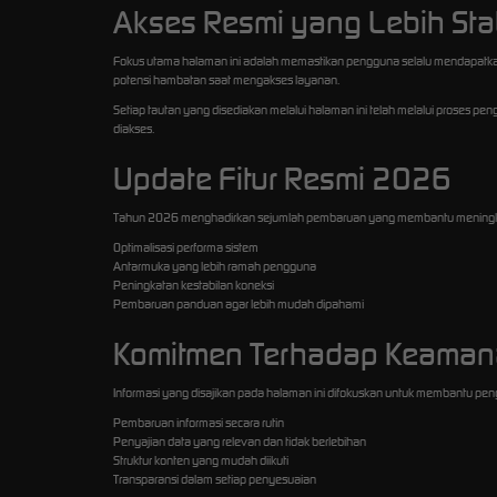
Akses Resmi yang Lebih Sta
Fokus utama halaman ini adalah memastikan pengguna selalu mendapatkan 
potensi hambatan saat mengakses layanan.
Setiap tautan yang disediakan melalui halaman ini telah melalui proses pe
diakses.
Update Fitur Resmi 2026
Tahun 2026 menghadirkan sejumlah pembaruan yang membantu meningkatkan
Optimalisasi performa sistem
Antarmuka yang lebih ramah pengguna
Peningkatan kestabilan koneksi
Pembaruan panduan agar lebih mudah dipahami
Komitmen Terhadap Keamana
Informasi yang disajikan pada halaman ini difokuskan untuk membantu peng
Pembaruan informasi secara rutin
Penyajian data yang relevan dan tidak berlebihan
Struktur konten yang mudah diikuti
Transparansi dalam setiap penyesuaian