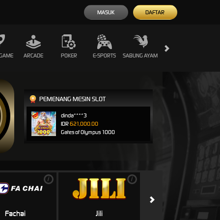
MASUK
DAFTAR
 GAME
ARCADE
POKER
E-SPORTS
SABUNG AYAM
PROMOSI
PEMENANG MESIN SLOT
dinda****3
IDR
621,000.00
Gates of Olympus 1000
dinda****3
IDR
546,800.00
Gates of Olympus 1000
i
i
i
newj****y
IDR
504,800.00
No Limit City
Mahjong Ways 2
Fachai
Jili
newj****y