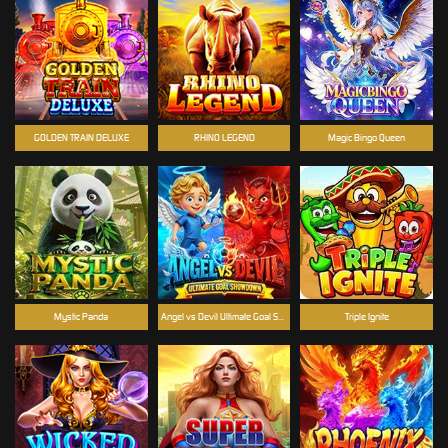
GOLDEN TRAIN DELUXE
RHINO LEGEND
Magic Bingo Queen
Mystic Panda
Angel vs Devil Ultimate Goal Showdown
Triple Ignite