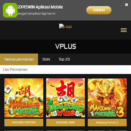
×
2X45WIN Aplikasi Mobile
UNDUH
Jangan tampilkan lagi hari ini
VPLUS
Semua permainan
Slots
Top 20
MAHJONG FORTUNE
MAHJONG WINS
Mahjong Fortune 3