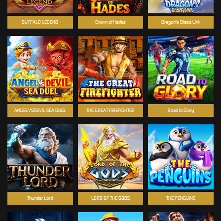
BUFFALO LEGEND
Crown of Hades
Dragon's Blaze Link
ANGELVSDEVIL SEA DUEL
THE GREAT FIREFIGHTER
Road to Glory
Thunder Lord
LORD OF THE GODS
THE PENGUINS