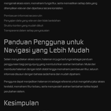
mengenali akses resmi, memahami fungsi fitur, serta memastikan setiap data yang
ditampilkan relevan dan diperbarui secara konsisten.
Pembaruan informasi secara rutin
Penyajian data yang relevan dan tidak berlebihan
Struktur konten yang mudah diikuti
Transparansi dalam setiap penyesuaian
Panduan Pengguna untuk
Navigasi yang Lebih Mudah
Selain menyediakan akses resmi, halaman ini juga berfungsi sebagai panduan
penggunaan bagi pengunjung yang membutuhkan arahan tambahan. Mulai dari
membuka halaman dengan lebih stabil hingga memahami pembaruan fitur, seluruh
informasi disusun dengan bahasa sederhana dan mudah dipahami.
Pengguna dapat menjadikan halaman ini sebagai referensi untuk mengetahui jalur akses
terstabil, memahami fitur terbaru, serta memperoleh arahan tambahan ketika terjadi
perubahan sistem.
Kesimpulan