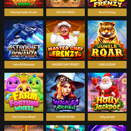
Dancing Golden Drums
AZTLAN GEMS3
Devil’s Frenzy
Astro Rift Bonanza
MASTER CHEF FRENZY
JUNGLE ROAR
Farm Fortune Wheel
WICKED RICHES
Holly Jackpot