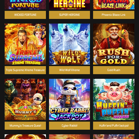
WICKED FORTUNE
SUPER HEROINE
Phoenix Blaze Link
Triple Supreme Xtreme Treasure
Wild Wolf Xtreme
Gold Rush
Mummy’s Treasure Quest
Cyber Rabbit
Huffin'and Puffin'Jackpot