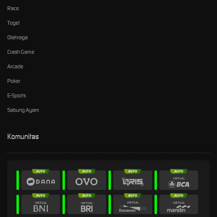
Race
Togel
Olahraga
Crash Game
Arcade
Poker
E-Sports
Sabung Ayam
Komunitas