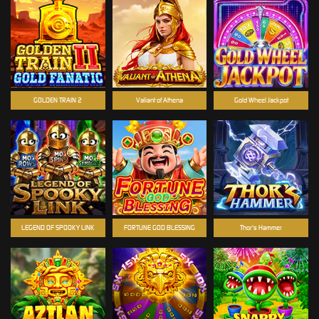
GOLDEN TRAIN 2
Valiant of Athena
Gold Wheel Jackpot
LEGEND OF SPOOKY LINK
FORTUNE GOD BLESSING
Thor's Hammer