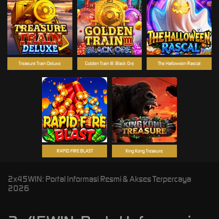
Treasure Train Deluxe
Golden Train Ⅲ: Black Ore
The Halloween Rascal
RAPID FIRE BLAST
King Kong Treasure
2x45WIN: Portal Informasi Resmi & Akses Terpercaya
2026