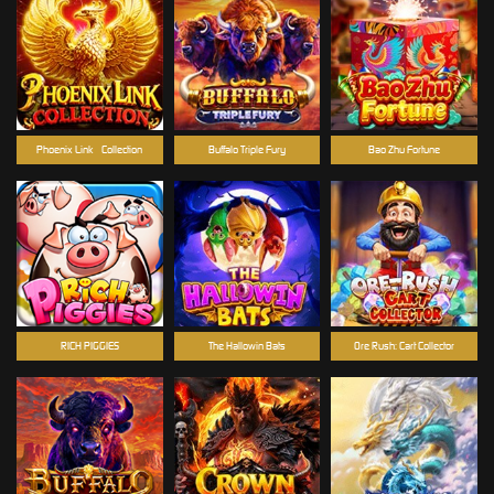
Phoenix Link - Collection
Buffalo Triple Fury
Bao Zhu Fortune
RICH PIGGIES
The Hallowin Bats
Ore Rush: Cart Collector