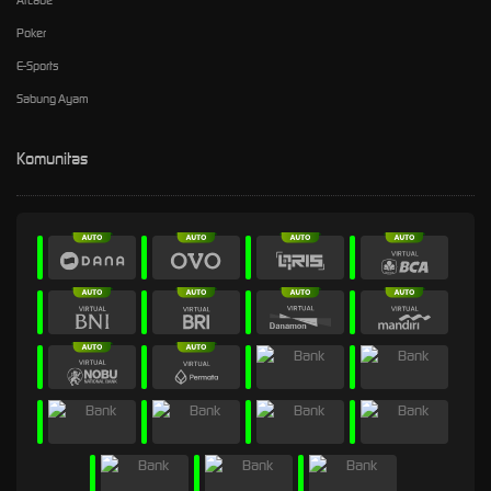
Poker
E-Sports
Sabung Ayam
Komunitas