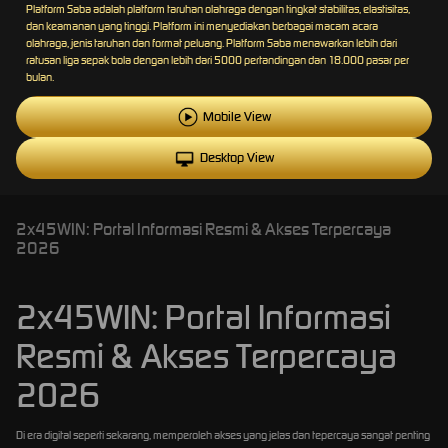
Platform Saba adalah platform taruhan olahraga dengan tingkat stabilitas, elastisitas,
dan keamanan yang tinggi. Platform ini menyediakan berbagai macam acara
olahraga, jenis taruhan dan format peluang. Platform Saba menawarkan lebih dari
ratusan liga sepak bola dengan lebih dari 5000 pertandingan dan 18.000 pasar per
bulan.
Mobile View
Desktop View
2x45WIN: Portal Informasi Resmi & Akses Terpercaya
2026
2x45WIN: Portal Informasi
Resmi & Akses Terpercaya
2026
Di era digital seperti sekarang, memperoleh akses yang jelas dan tepercaya sangat penting